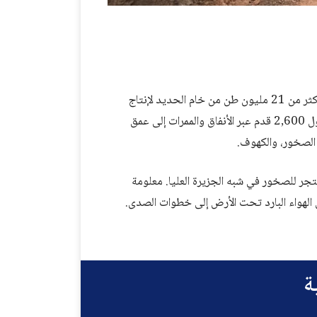
يقع منجم الحديد آيرون ماونتن في فولكان، وقد عمل لمدة 68 عامًا وأنتج أكثر من 21 مليون طن من خام الحديد لإنتاج
الفولاذ في منطقة الغرب الأوسط. يمكن للعائلات ركوب قطار تحت الأرض بطول 2,600 قدم عبر الأنفاق والممرات إلى عمق
تجر للصخور في شبه الجزيرة العليا. معلومة
لهواء البارد تحت الأرض إلى خطوات الصدى.
ة