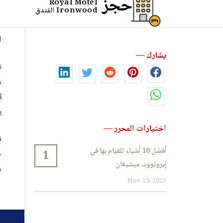
ا
م
ل
ر
ن
ح
ه
م