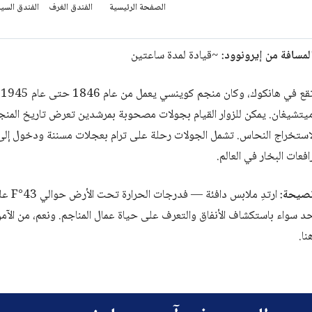
لمسافة من إيرونوود:
~قيادة لمدة ساعتين
ت
يتشيغان. يمكن للزوار القيام بجولات مصحوبة بمرشدين تعرض تاريخ المنجم،
استخراج النحاس. تشمل الجولات رحلة على ترام بعجلات مسننة ودخول إلى 
افعات البخار في العالم.
صيحة:
ارتدِ 
د سواء باستكشاف الأنفاق والتعرف على حياة عمال المناجم. ونعم، من الآمن
نا.
نجم الحديد في آيرون ماونتن