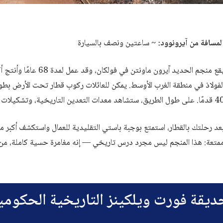
لمسافة من آيرونوود:
~ ساعتين ونصف بالسيارة
لى طول الطريق، ستشاهد معدات التعدين التاريخية، وتشكيلات الصخور، والكهوف.
عد رحلتك بالقطار، استمتع بوجبة باستي التقليدية للعمال واستكشف أكبر م
متعة: هذا المنجم ليس مجرد درس تاريخي — إنه مغامرة حسية كاملة، من ا
ديقة فورت ويلكينز التاريخية الحكومي