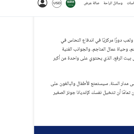
قع في هانكوك، وكان منجم كوينسي يعمل من عام 1846 حتى عام 1945 ولعب دورًا مركزيًا في اندفاع النحاس في
 وحياة عمال المناجم، والجوانب الفنية
بيت الرفع، الذي يحتوي على واحدة من أكبر
ملابس دافئة — فدرجات الحرارة تحت الأرض حوالي 43°F على مدار السنة. سيستمتع الأطفال والبالغون على
 تمامًا أن تتخيل نفسك كإنديانا جونز الصغير